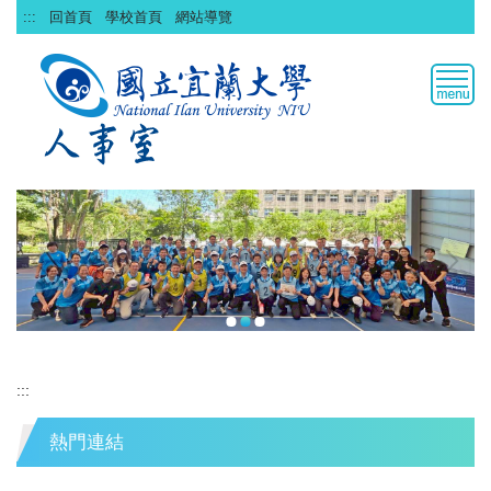
跳
:::
回首頁
學校首頁
網站導覽
到
主
要
內
容
區
:::
熱門連結