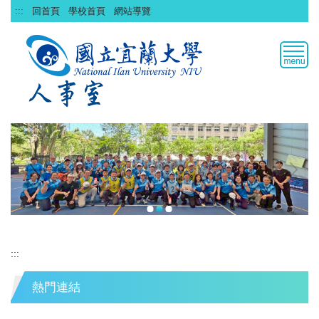
跳
:::
回首頁
學校首頁
網站導覽
到
主
要
內
容
區
:::
熱門連結