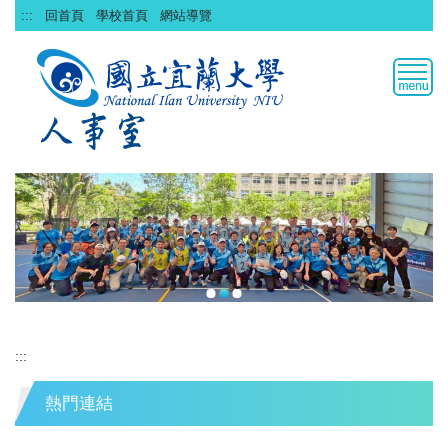
跳
:::
回首頁
學校首頁
網站導覽
到
主
要
內
容
區
:::
熱門連結