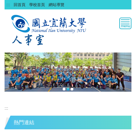
跳
:::
回首頁
學校首頁
網站導覽
到
主
要
內
容
區
:::
熱門連結