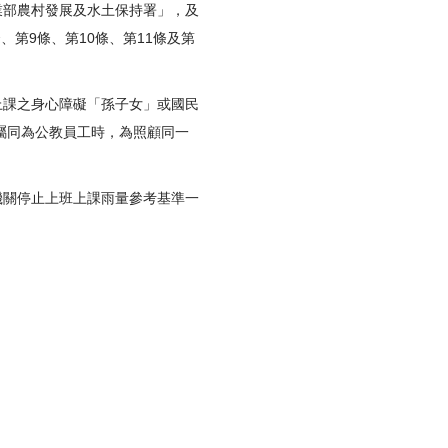
業部農村發展及水土保持署」，及
第9條、第10條、第11條及第
上課之身心障礙「孫子女」或國民
屬同為公教員工時，為照顧同一
機關停止上班上課雨量參考基準一