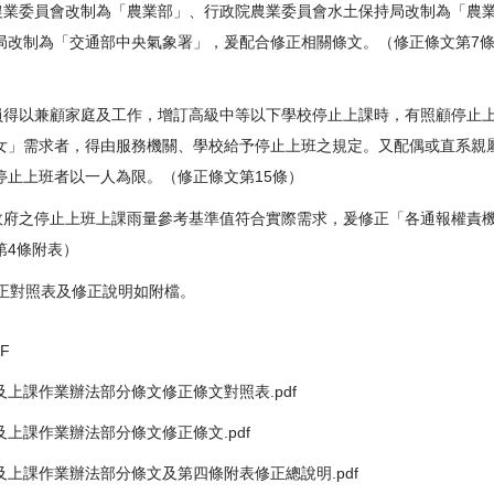
院農業委員會改制為「農業部」、行政院農業委員會水土保持局改制為「農
局改制為「交通部中央氣象署」，爰配合修正相關條文。（修正條文第7條、
人員得以兼顧家庭及工作，增訂高級中等以下學校停止上課時，有照顧停止
女」需求者，得由服務機關、學校給予停止上班之規定。又配偶或直系親
停止上班者以一人為限。（修正條文第15條）
市政府之停止上班上課雨量參考基準值符合實際需求，爰修正「各通報權責
第4條附表）
正對照表及修正說明如附檔。
F
上課作業辦法部分條文修正條文對照表.pdf
上課作業辦法部分條文修正條文.pdf
上課作業辦法部分條文及第四條附表修正總說明.pdf