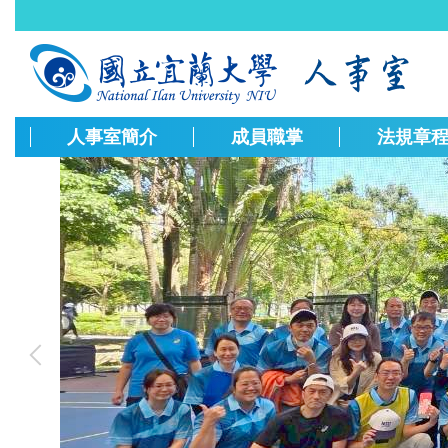
跳
到
主
要
內
容
人事室簡介
成員職掌
法規章
區