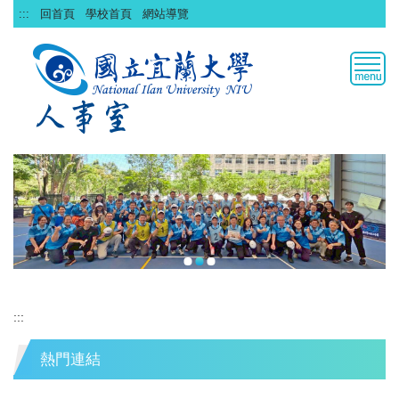
跳
:::
回首頁
學校首頁
網站導覽
到
主
要
內
容
區
:::
熱門連結