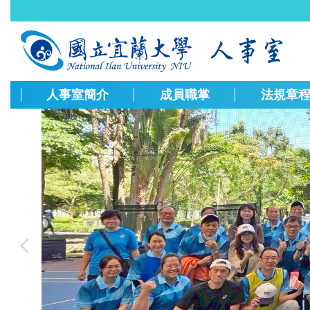
跳
到
主
要
內
容
人事室簡介
成員職掌
法規章
區