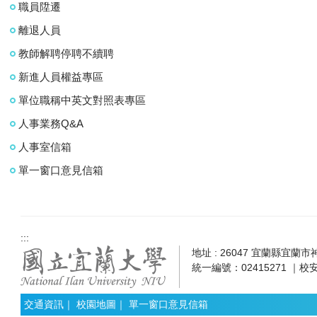
職員陞遷
離退人員
教師解聘停聘不續聘
新進人員權益專區
單位職稱中英文對照表專區
人事業務Q&A
人事室信箱
單一窗口意見信箱
:::
地址 : 26047 宜蘭縣宜蘭市神農
統一編號：02415271 ｜校安
交通資訊
｜
校園地圖
｜
單一窗口意見信箱