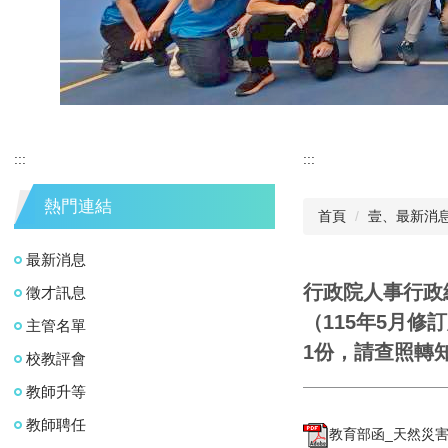
:::
:::
熱門連結
首頁
壹、最新消
最新消息
行政院人事行政
徵才訊息
（115年5月修
主管名單
1份，請查照轉
校教評會
教師升等
教師聘任
教育部函_天然災害