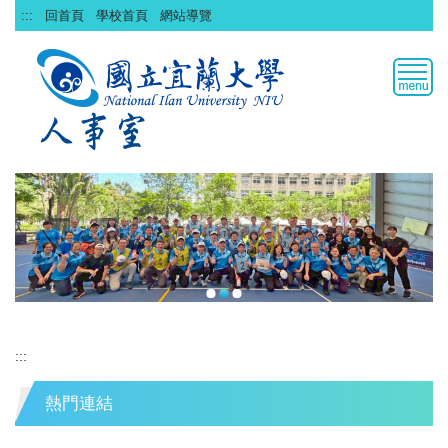
跳
:::
回首頁
學校首頁
網站導覽
到
主
要
內
容
區
:::
熱門連結