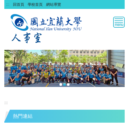
跳
:::
回首頁
學校首頁
網站導覽
到
主
要
內
容
區
:::
熱門連結