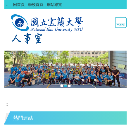
跳
:::
回首頁
學校首頁
網站導覽
到
主
要
內
容
區
:::
熱門連結