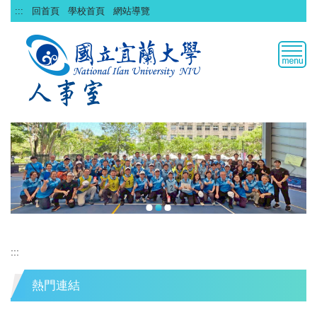
跳
:::
回首頁
學校首頁
網站導覽
到
主
要
內
容
區
:::
熱門連結