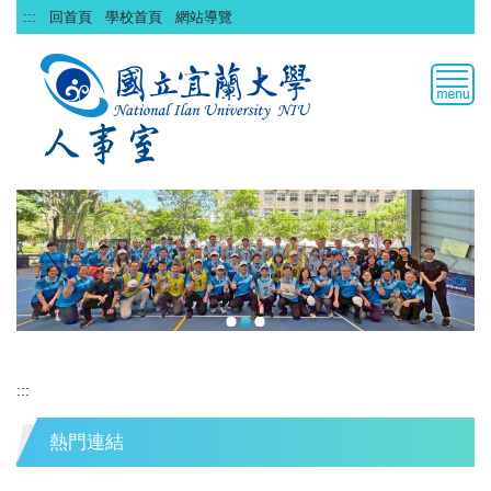
跳
:::
回首頁
學校首頁
網站導覽
到
主
要
內
容
區
:::
熱門連結