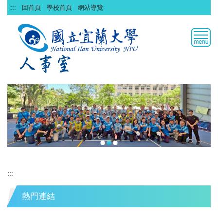
跳
:::
回首頁
學校首頁
網站導覽
到
主
要
內
容
區
:::
熱門連結