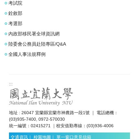
考試院
銓敘部
考選部
內政部移民署全球資訊網
陸委會公務員赴陸專區/Q&A
全國人事法規釋例
:::
地址 : 26047 宜蘭縣宜蘭市神農路一段1號 ｜ 電話總機：
(03)935-7400, 0972-570030
統一編號：02415271 ｜校安值勤專線：(03)936-4006
交通資訊
｜
校園地圖
｜
單一窗口意見信箱