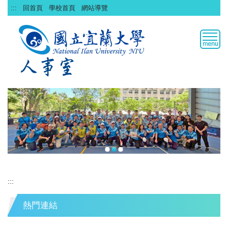
跳
:::
回首頁
學校首頁
網站導覽
到
主
要
內
容
區
:::
熱門連結