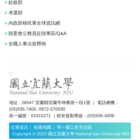
銓敘部
考選部
內政部移民署全球資訊網
陸委會公務員赴陸專區/Q&A
全國人事法規釋例
:::
地址 : 26047 宜蘭縣宜蘭市神農路一段1號 ｜ 電話總機：
(03)935-7400, 0972-570030
統一編號：02415271 ｜校安值勤專線：(03)936-4006
交通資訊
｜
校園地圖
｜
單一窗口意見信箱
Copyright © 2019 國立宜蘭大學 National ilan University NIU