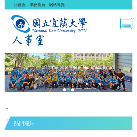
跳
:::
回首頁
學校首頁
網站導覽
到
主
要
內
容
區
:::
熱門連結