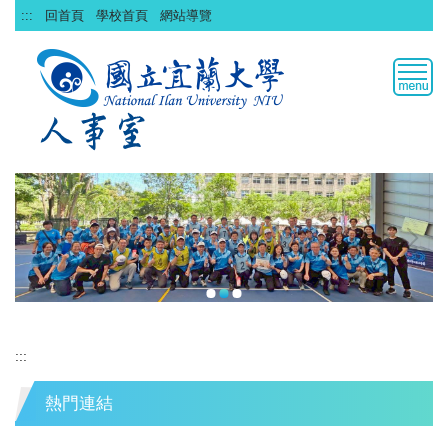
跳
:::
回首頁
學校首頁
網站導覽
到
主
要
內
容
區
:::
熱門連結