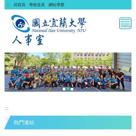
跳
:::
回首頁
學校首頁
網站導覽
到
主
要
內
容
區
:::
熱門連結