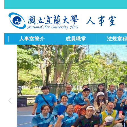
跳
到
主
要
內
容
人事室簡介
成員職掌
法規章
區