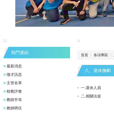
:::
:::
熱門連結
首頁
各項專區
最新消息
八、退休撫卹
徵才訊息
主管名單
一.退休人員
校教評會
二.相關法規
教師升等
教師聘任