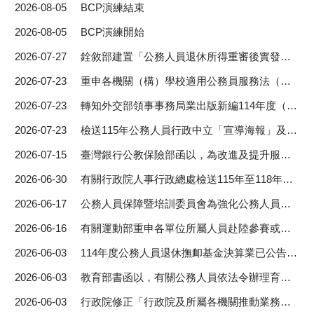
2026-08-05
BCP演練結束
2026-08-05
BCP演練開始
2026-07-27
銓敘部建置「公務人員退休所得重審後實發金額試算器」，公立學校退休教職員亦可利用，詳如附件，歡迎同仁參考運用。
2026-07-23
重申各機關（構）學校適用公務員服務法（以下簡稱服務 法）人員赴大陸地區，均應落實申請及通報等相關規定，請查照。
2026-07-23
轉知外交部領事事務局業出版新編114年度（第26期） 「為民服務白皮書」，請查照參考運用。
2026-07-23
檢送115年公務人員行政中立「宣導海報」及「說明告 示」各1種（數量如附件配置表），請依說明事項配合辦理，請查照。
2026-07-15
臺灣銀行公教保險部函以，為改進及提升服務績效，爰辦 理「臺灣銀行公教保險部115年第3季服務滿意度調查」，請查照。
2026-06-30
有關行政院人事行政總處檢送115年至118年全國公教員工旅遊平安卡優惠方案事宜，請查照。
2026-06-17
公務人員保障暨培訓委員會為強化公務人員行政中立觀念，辦理115年行政中立宣導暨抽獎活動，請鼓勵所屬同仁踴躍參與，並利用多元管道加強宣導公務人員行政中立事宜，請查照。
2026-06-16
有關運動部重申各單位所屬人員赴陸參賽或進行兩岸運動交流，請確依相關規定辦理並落實執行一案，請查照。
2026-06-03
114年度公務人員退休撫卹基金決算業已公告於公務人員 退休撫卹基金管理局網站，請查照。
2026-06-03
教育部書函以，有關公務人員依法令辦理育孫留職停薪之年資得選擇全額負擔並按月繼續或遞延3年繳付退撫基金或儲金費用一案，請查照。
2026-06-03
行政院修正「行政院及所屬各機關推動業務委託民間辦理實施要點」，並自115年5月26日生效，請查照。