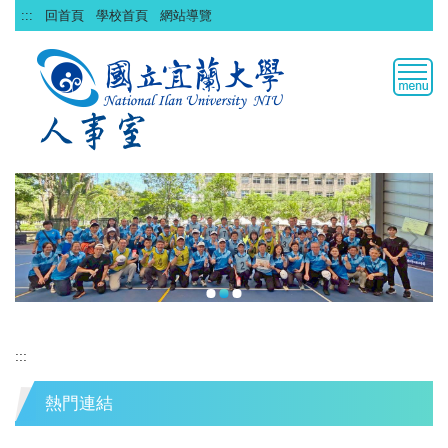
跳
:::
回首頁
學校首頁
網站導覽
到
主
要
內
容
區
:::
熱門連結