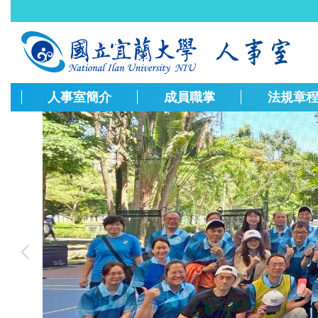
跳
到
主
要
內
容
人事室簡介
成員職掌
法規章
區