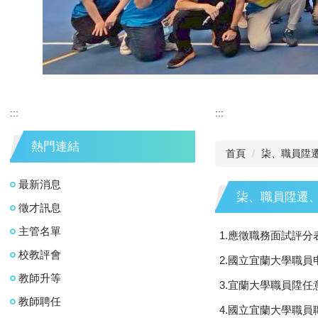
:::
:::
熱門連結
首頁
柒、職員陞
最新消息
柒、職員陞遷
徵才訊息
主管名單
1.應徵職務面試評分表
校教評會
2.國立宜蘭大學職員
教師升等
3.宜蘭大學職員陞任
教師聘任
4.國立宜蘭大學職員