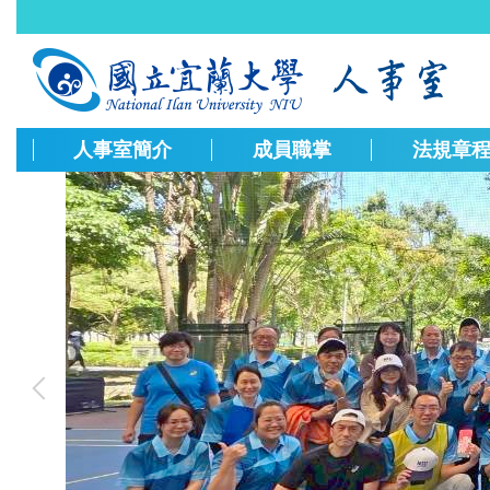
跳
到
主
要
內
容
人事室簡介
成員職掌
法規章
區