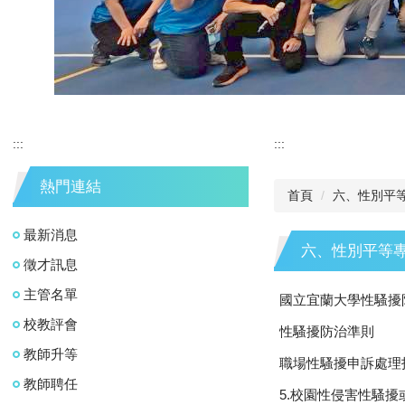
:::
:::
熱門連結
首頁
六、性別平
最新消息
六、性別平等
徵才訊息
主管名單
國立宜蘭大學性騷擾
校教評會
性騷擾防治準則
教師升等
職場性騷擾申訴處理
教師聘任
5.校園性侵害性騷