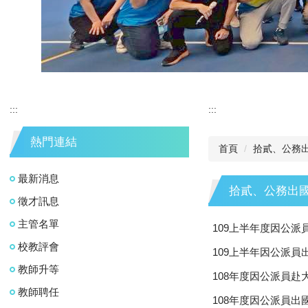
:::
:::
熱門連結
首頁
拾貳、公務
最新消息
拾貳、公務出
徵才訊息
主管名單
109上半年度因公
校教評會
109上半年因公派
教師升等
108年度因公派員
教師聘任
108年度因公派員