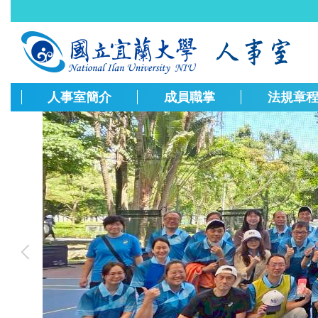
跳
到
主
要
內
容
人事室簡介
成員職掌
法規章
區