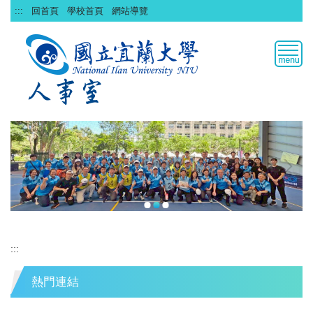
跳
:::
回首頁
學校首頁
網站導覽
到
主
要
內
容
區
:::
熱門連結