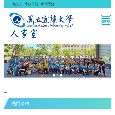
跳
:::
回首頁
學校首頁
網站導覽
到
主
要
內
容
區
:::
熱門連結