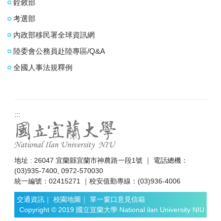
銓敘部
考選部
內政部移民署全球資訊網
陸委會公務員赴陸專區/Q&A
全國人事法規釋例
:::
地址 : 26047 宜蘭縣宜蘭市神農路一段1號 ｜ 電話總機：
(03)935-7400, 0972-570030
統一編號：02415271 ｜校安值勤專線：(03)936-4006
交通資訊
｜
校園地圖
｜
單一窗口意見信箱
Copyright © 2019 國立宜蘭大學 National ilan University NIU