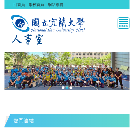
跳
:::
回首頁
學校首頁
網站導覽
到
主
要
內
容
區
:::
熱門連結