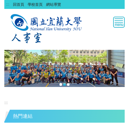
跳
:::
回首頁
學校首頁
網站導覽
到
主
要
內
容
區
:::
熱門連結