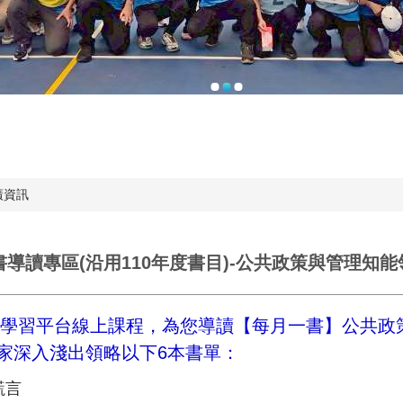
廣資訊
書導讀專區(沿用110年度書目)-公共政策與管理知
學習平台線上課程，為您導讀【每月一書】公共政
家深入淺出領略以下6本
書單：
謊言