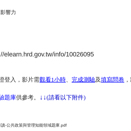
威影響力
://elearn.hrd.gov.tw/info/10026095
證登入，影片需
觀看
1
小時
、
完成測驗
及
填寫問卷
，
↓
↓
驗題庫
供參考。
(請看以下附件)
導讀-公共政策與管理知能領域題庫.pdf