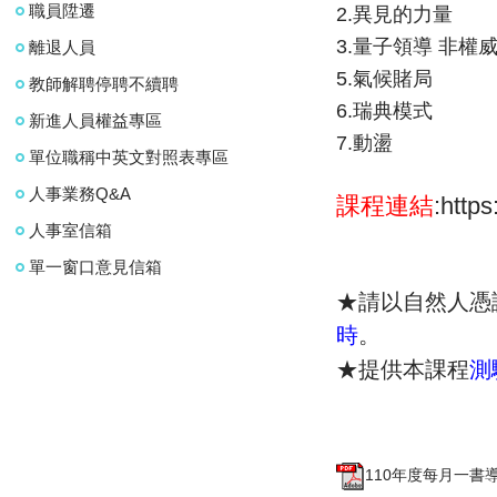
職員陞遷
2.異見的力量
3.量子領導
非權
離退人員
5.氣候賭局
教師解聘停聘不續聘
6.瑞典模式
新進人員權益專區
7.動盪
單位職稱中英文對照表專區
人事業務Q&A
課程連結
:https
人事室信箱
單一窗口意見信箱
★請以自然人憑
時
。
★提供本課程
測
110年度每月一書