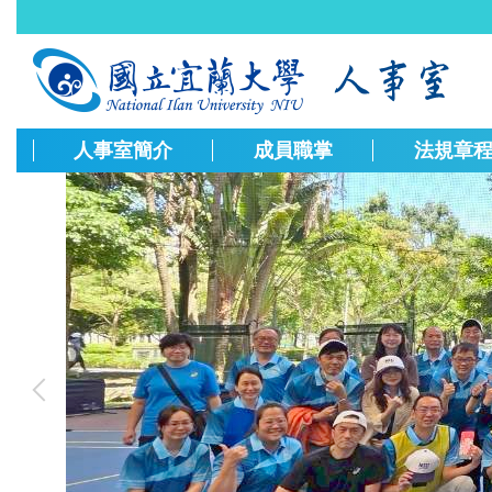
跳
到
主
要
內
容
人事室簡介
成員職掌
法規章
區