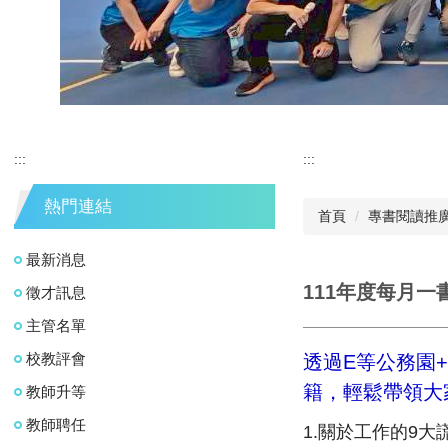
:::
:::
熱門連結
首頁
專書閱讀推
最新消息
111年度每月一
徵才訊息
主管名單
校教評會
透過
E
等公務園
+
籍，
輕鬆帶領大
教師升等
教師聘任
1.關於工作的9大