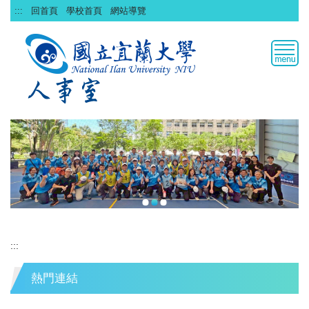
跳
:::
回首頁
學校首頁
網站導覽
到
主
要
內
容
區
:::
熱門連結