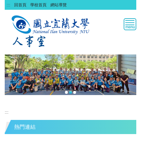
跳
:::
回首頁
學校首頁
網站導覽
到
主
要
內
容
區
:::
熱門連結