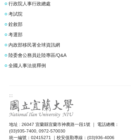
行政院人事行政總處
考試院
銓敘部
考選部
內政部移民署全球資訊網
陸委會公務員赴陸專區/Q&A
全國人事法規釋例
:::
地址 : 26047 宜蘭縣宜蘭市神農路一段1號 ｜ 電話總機：
(03)935-7400, 0972-570030
統一編號：02415271 ｜校安值勤專線：(03)936-4006