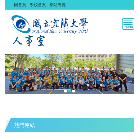
跳
:::
回首頁
學校首頁
網站導覽
到
主
要
內
容
區
:::
熱門連結