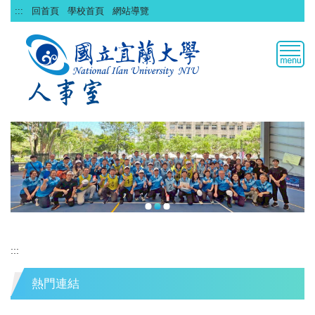
跳
:::
回首頁
學校首頁
網站導覽
到
主
要
內
容
區
:::
熱門連結