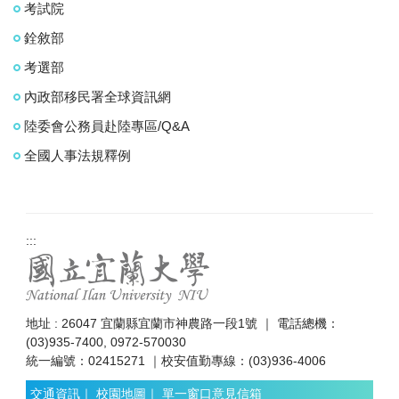
考試院
銓敘部
考選部
內政部移民署全球資訊網
陸委會公務員赴陸專區/Q&A
全國人事法規釋例
:::
地址 : 26047 宜蘭縣宜蘭市神農路一段1號 ｜ 電話總機：
(03)935-7400, 0972-570030
統一編號：02415271 ｜校安值勤專線：(03)936-4006
交通資訊
｜
校園地圖
｜
單一窗口意見信箱