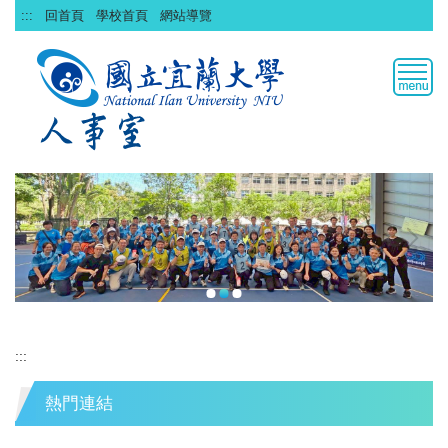
跳
:::
回首頁
學校首頁
網站導覽
到
主
要
內
容
區
:::
熱門連結