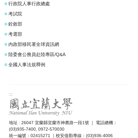
行政院人事行政總處
考試院
銓敘部
考選部
內政部移民署全球資訊網
陸委會公務員赴陸專區/Q&A
全國人事法規釋例
:::
地址 : 26047 宜蘭縣宜蘭市神農路一段1號 ｜ 電話總機：
(03)935-7400, 0972-570030
統一編號：02415271 ｜校安值勤專線：(03)936-4006