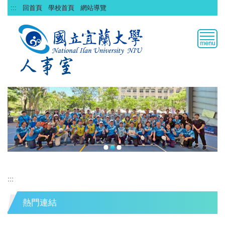
跳
:::
回首頁
學校首頁
網站導覽
到
主
要
內
容
區
:::
熱門連結