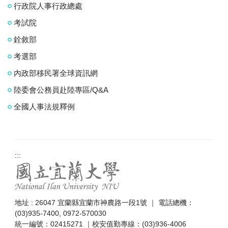
行政院人事行政總處
考試院
銓敘部
考選部
內政部移民署全球資訊網
陸委會公務員赴陸專區/Q&A
全國人事法規釋例
:::
地址 : 26047 宜蘭縣宜蘭市神農路一段1號 ｜ 電話總機：
(03)935-7400, 0972-570030
統一編號：02415271 ｜校安值勤專線：(03)936-4006