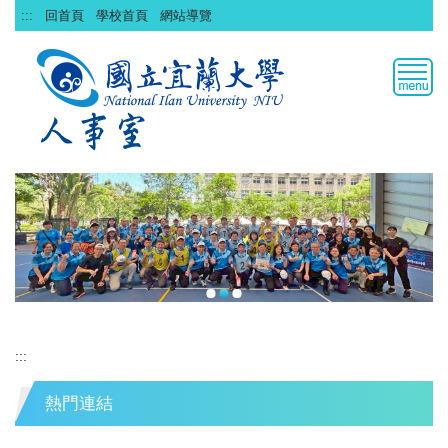
跳
:::
回首頁
學校首頁
網站導覽
到
主
要
內
容
區
:::
熱門連結