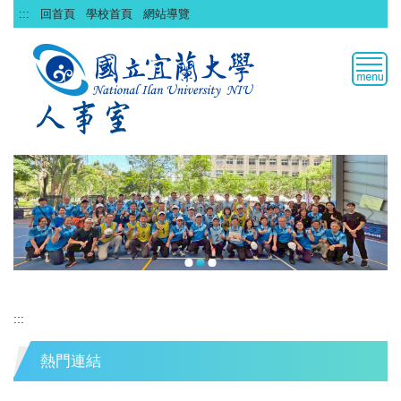
跳
:::
回首頁
學校首頁
網站導覽
到
主
要
內
容
區
:::
熱門連結