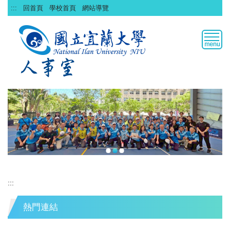
跳
:::
回首頁
學校首頁
網站導覽
到
主
要
內
容
區
:::
熱門連結