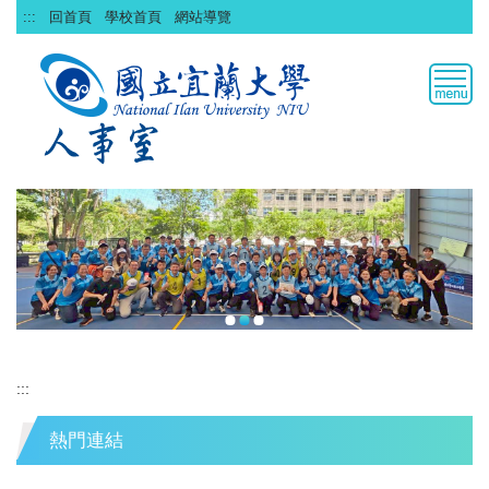
跳
:::
回首頁
學校首頁
網站導覽
到
主
要
內
容
區
:::
熱門連結