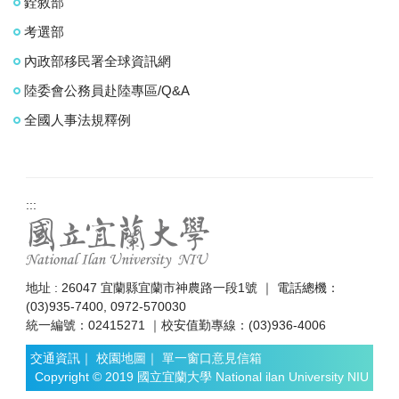
銓敘部
考選部
內政部移民署全球資訊網
陸委會公務員赴陸專區/Q&A
全國人事法規釋例
:::
地址 : 26047 宜蘭縣宜蘭市神農路一段1號 ｜ 電話總機：
(03)935-7400, 0972-570030
統一編號：02415271 ｜校安值勤專線：(03)936-4006
交通資訊
｜
校園地圖
｜
單一窗口意見信箱
Copyright © 2019 國立宜蘭大學 National ilan University NIU