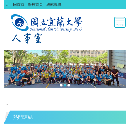
跳
:::
回首頁
學校首頁
網站導覽
到
主
要
內
容
區
:::
熱門連結