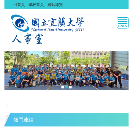
跳
:::
回首頁
學校首頁
網站導覽
到
主
要
內
容
區
:::
熱門連結