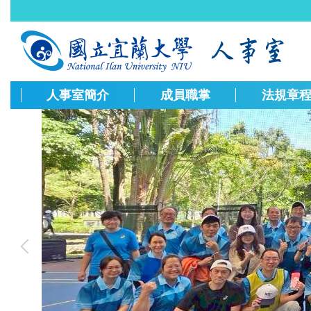
跳
到
主
要
內
容
人事室簡介
成員職掌
法規章
區