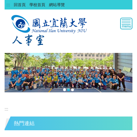
跳
:::
回首頁
學校首頁
網站導覽
到
主
要
內
容
區
:::
熱門連結