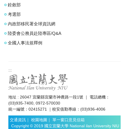
銓敘部
考選部
內政部移民署全球資訊網
陸委會公務員赴陸專區/Q&A
全國人事法規釋例
:::
地址 : 26047 宜蘭縣宜蘭市神農路一段1號 ｜ 電話總機：
(03)935-7400, 0972-570030
統一編號：02415271 ｜校安值勤專線：(03)936-4006
交通資訊
｜
校園地圖
｜
單一窗口意見信箱
Copyright © 2019 國立宜蘭大學 National ilan University NIU