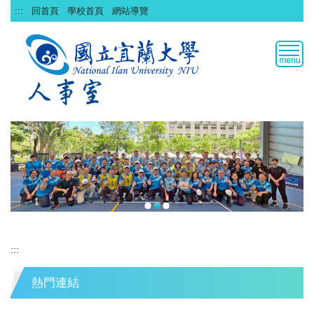
跳
:::
回首頁
學校首頁
網站導覽
到
主
要
內
容
區
:::
熱門連結