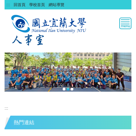
跳
:::
回首頁
學校首頁
網站導覽
到
主
要
內
容
區
:::
熱門連結