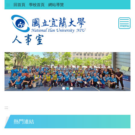
跳
:::
回首頁
學校首頁
網站導覽
到
主
要
內
容
區
:::
熱門連結