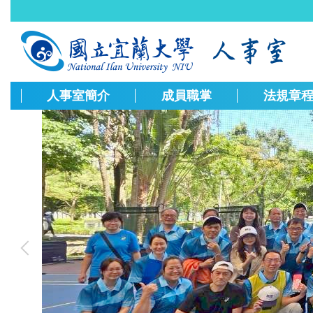
跳
到
主
要
內
容
人事室簡介
成員職掌
法規章
區