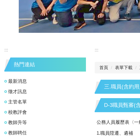
:::
:::
熱門連結
首頁
表單下載
最新消息
三.職員(含約
徵才訊息
主管名單
D-3職員甄審(
校教評會
公務人員履歷表〈一般〉
教師升等
教師聘任
1.職員陞遷、遴補