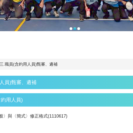
三.職員(含約用人員)甄審、遴補
用人員)甄審、遴補
含約用人員)
與〈簡式〉修正格式(1110617)