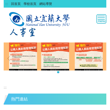
跳
:::
回首頁
學校首頁
網站導覽
到
主
要
內
容
區
:::
熱門連結