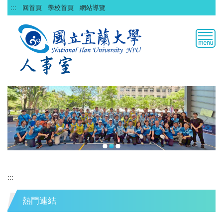
跳
:::
回首頁
學校首頁
網站導覽
到
主
要
內
容
區
:::
熱門連結